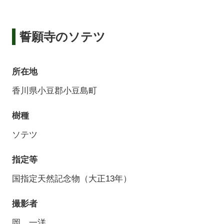
誓願寺のソテツ
所在地
香川県小豆郡小豆島町
樹種
ソテツ
指定等
国指定天然記念物（大正13年）
撮影者
岡 一洋