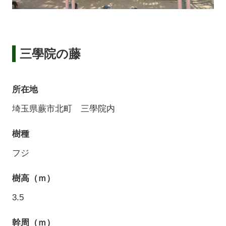
三學院の藤
所在地
埼玉県蕨市北町 三學院内
樹種
フジ
樹高（ｍ）
3.5
幹周（ｍ）