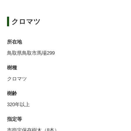
クロマツ
所在地
鳥取県鳥取市馬場299
樹種
クロマツ
樹齢
320年以上
指定等
市指定保存樹木（8本）