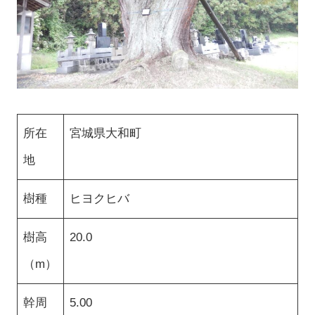
所在
宮城県大和町
地
樹種
ヒヨクヒバ
樹高
20.0
（m）
幹周
5.00