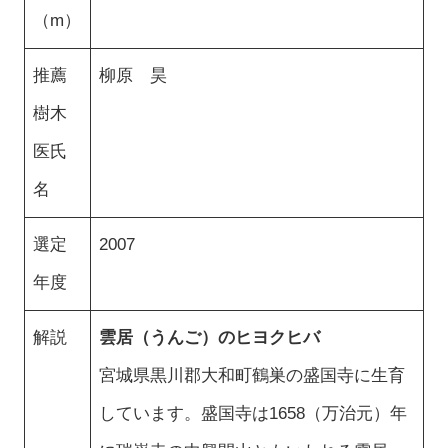
（m）
推薦
柳原 昊
樹木
医氏
名
選定
2007
年度
解説
雲居（うんご）のヒヨクヒバ
宮城県黒川郡大和町鶴巣の盛国寺に生育
しています。盛国寺は1658（万治元）年