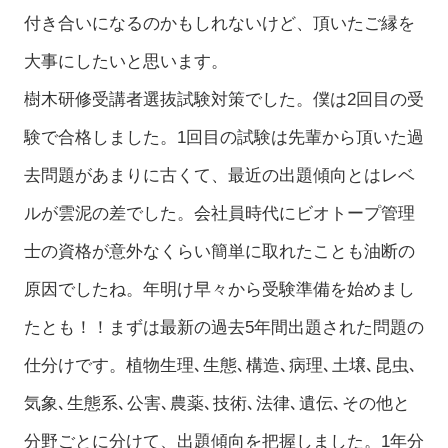
付き合いになるのかもしれないけど、頂いたご縁を
大事にしたいと思います。
樹木研修受講者選抜試験対策でした。僕は2回目の受
験で合格しました。1回目の試験は先輩から頂いた過
去問題があまりに古くて、最近の出題傾向とはレベ
ルが雲泥の差でした。会社員時代にビオトープ管理
士の資格が意外なくらい簡単に取れたことも油断の
原因でしたね。年明け早々から受験準備を始めまし
たとも！！まずは最新の過去5年間出題された問題の
仕分けです。植物生理､生態､構造､病理､土壌､昆虫､
気象､生態系､公害､農薬､技術､法律､遺伝､その他と
分野ごとに分けて、出題傾向を把握しました。1年分