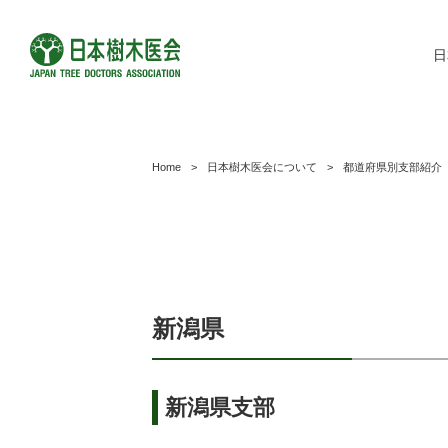
日
Home
>
日本樹木医会について
>
都道府県別支部紹介
新潟県
新潟県支部