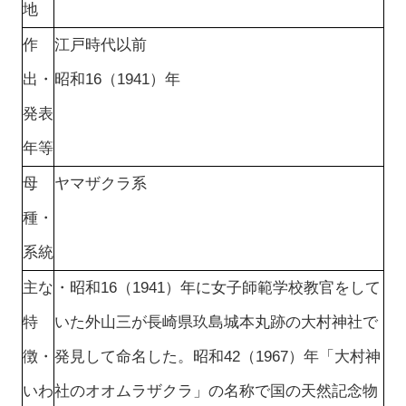
地
作
江戸時代以前
出・
昭和16（1941）年
発表
年等
母
ヤマザクラ系
種・
系統
主な
・昭和16（1941）年に女子師範学校教官をして
特
いた外山三が長崎県玖島城本丸跡の大村神社で
徴・
発見して命名した。昭和42（1967）年「大村神
いわ
社のオオムラザクラ」の名称で国の天然記念物