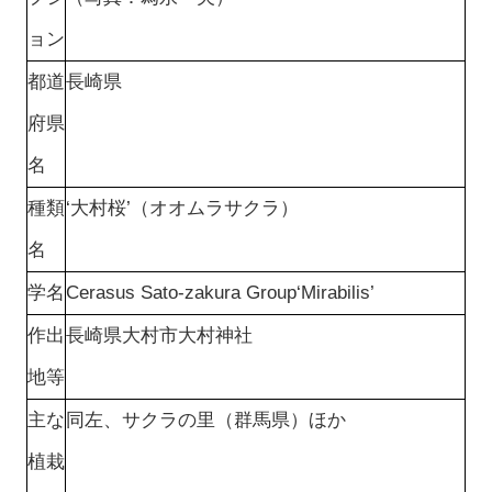
ョン
都道
長崎県
府県
名
種類
‘大村桜’（オオムラサクラ）
名
学名
Cerasus Sato-zakura Group‘Mirabilis’
作出
長崎県大村市大村神社
地等
主な
同左、サクラの里（群馬県）ほか
植栽